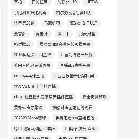
塞柏
巴帕拉丙
加勒比U19
HEDW
伊比利亚第比利斯
帕尔努瓦普鲁斯B队
法甲第26轮
马耶维察
摩洛哥女足U17
曼雷萨
肯普滕
澳西甲
丹麦男篮
咯斯腾瑟
看赛事nba直播在线观看免费
2016奥运会中国金牌
活塞对阵爵士集锦
篮网对阵尼克斯录像
直播nba直播免费
cctv5乒乓球直播
中国国足最新比赛时间
埃及VS伊朗上半场直播
nba在线直播免费高清无插件直播
爵士黄蜂预测
黄蜂vs奇才集锦
快船对阵猛龙在线观看
20232024nba赛程
免费观看nba直播回放
德甲视频直播圈fc3典tv
世俱杯 决赛 直播