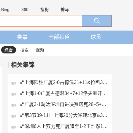
Bing
360
搜狗
神马
赛事
全部频道
球员
综合
搜索
视频
相关集锦
🏀上海险胜广厦2-0古德温31+11&抢断3分压哨绝杀布朗空砍50分
🏀上海1-0广厦古德温34+7+12洛夫顿开场伤退孙铭徽0分&5失误
🏀广厦3-1淘汰深圳再进决赛塔克28+5+6胡金秋15+8贺希宁12分
🏀第3节39-11！上海20分大逆转北京&3-1闯入总决赛刘铮5记三分
🏀深圳6人上双力克广厦追至1-2王浩然13+5布朗32+5+5&6失误