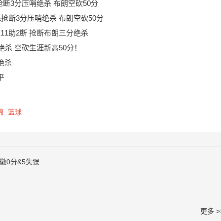
&抢断3分压哨绝杀 布朗空砍50分
11&抢断3分压哨绝杀 布朗空砍50分
板11助2断 抢断布朗三分绝杀
绝杀 空砍生涯新高50分！
绝杀
平
锦
篮球
铭徽0分&5失误
更多 >