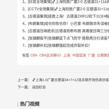
1、[抖音全场集锦]🏀上海险胜广厦2-0 古德温31+11
2、[CCTV全场集锦]🏀上海险胜广厦2-0 古德温31+
3、[古德温集锦]拯救上海！古德温23中12砍下31分4
4、[布朗集锦]成也你败也你！小巴里·布朗致命失误被
5、[古德温压哨绝杀]古德温抢断布朗 高难度压哨三分
6、[张镇麟扳平]张镇麟篮下点飞防守 稳稳两分打进扳
7、[张镇麟补扣]张镇麟强起完成炸裂补扣！
标签
CBA
CBA总决赛G2
上海
中国篮球
广厦
比赛集
上一篇：
🏀上海1-0广厦古德温34+7+12洛夫顿开场伤退孙
下一篇：
返回栏目
热门视频