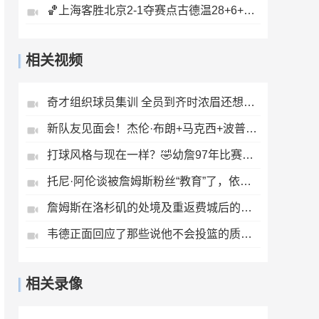
🏀上海客胜北京2-1夺赛点古德温28+6+6白边18+11周琦7+8+4帽
相关视频
奇才组织球员集训 全员到齐时浓眉还想了一句新口号：新开始！
新队友见面会！杰伦·布朗+马克西+波普一起打高尔夫！
打球风格与现在一样？🤣幼詹97年比赛拿下13分4板7助5断
托尼·阿伦谈被詹姆斯粉丝“教育”了，依然坚持自己的篮球判断
詹姆斯在洛杉矶的处境及重返费城后的舆论变化，合着都得挨骂😅
韦德正面回应了那些说他不会投篮的质疑：我的职责是持球冲击禁区
相关录像