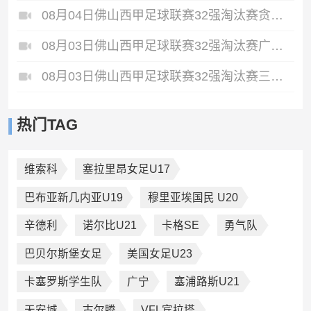
08月04日佛山西甲足球联赛32强淘汰赛贪玩游戏VS美的薪火全场录像
08月03日佛山西甲足球联赛32强淘汰赛广东客家青年VS广州英华思力U17全场录像
08月03日佛山西甲足球联赛32强淘汰赛三水乐民兴健力宝VS中国澳门澳科精英全场录像
热门TAG
维索科
塞拉里昂女足U17
巴布亚新几内亚U19
穆里亚埃国民 U20
辛德利
诺尔比U21
卡格SE
勇气队
巴贝尔斯堡女足
美国女足U23
卡塞罗斯学生队
广宁
塞浦路斯U21
天安城
古尔腾
VFL宾拉塔