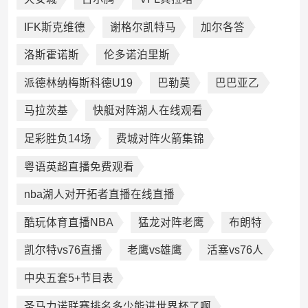
IFK斯克维德
谢格尔凯特马
加尔各答
洛斯霍诺斯
伦多诺泊里斯
派德林纳梅斯科德U19
巴勒莫
巴巴亚乙
马拉茨基
快艇对阵湖人在线观看
足彩胜负14场
费城对阵火箭集锦
粤语英超直播免费观看
nba湖人对开拓者直播在线直播
酷玩体育直播NBA
猛龙对阵老鹰
布朗特
凯尔特vs76直播
老鹰vs雄鹰
活塞vs76人
中央五套5+节目表
圣马力诺联赛排名多少能进世界杯了啊