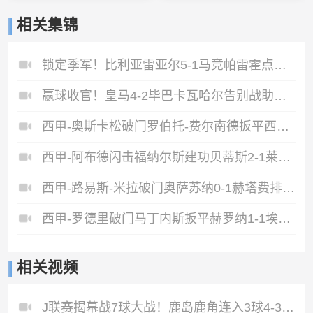
相关集锦
锁定季军！比利亚雷亚尔5-1马竞帕雷霍点射佩雷斯两射一传
赢球收官！皇马4-2毕巴卡瓦哈尔告别战助攻姆巴佩贝林厄姆破门
西甲-奥斯卡松破门罗伯托-费尔南德扳平西班牙人1-1皇家社会
西甲-阿布德闪击福纳尔斯建功贝蒂斯2-1莱万特
西甲-路易斯-米拉破门奥萨苏纳0-1赫塔费排第17惊险保级
西甲-罗德里破门马丁内斯扳平赫罗纳1-1埃尔切惨遭降级
相关视频
J联赛揭幕战7球大战！鹿岛鹿角连入3球4‑3惊天逆转横滨水手