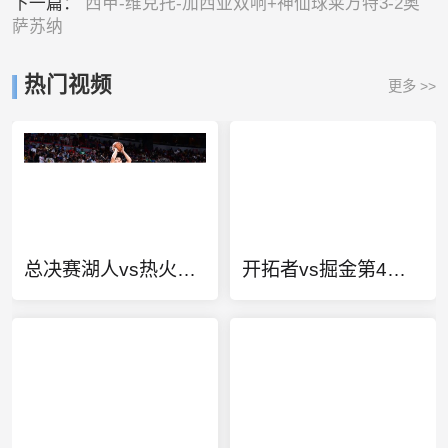
下一篇：
西甲-维克托-加西亚双响+神仙球莱万特3-2奥
萨苏纳
热门视频
更多 >>
总决赛湖人vs热火第一场录像回放
开拓者vs掘金第4场比赛视频