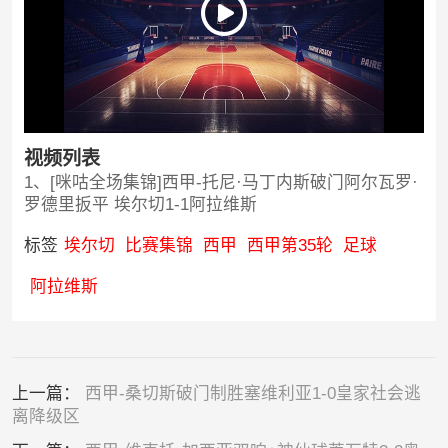
视频列表
1、[咪咕全场集锦]西甲-托尼·马丁内斯破门阿尔瓦罗·
罗德里扳平 埃尔切1-1阿拉维斯
标签
埃尔切
比赛集锦
西甲
西甲第35轮
足球
阿拉维斯
上一篇：
西甲-桑切斯破门制胜塞维利亚1-0皇家社会逃
离降级区