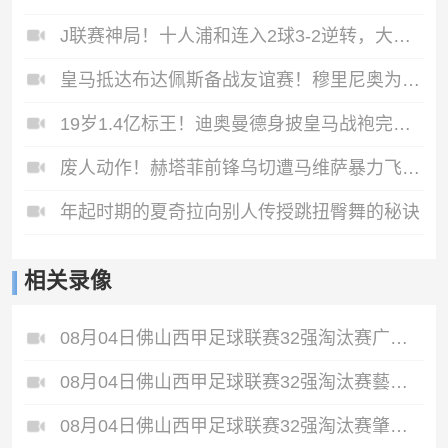
J联赛神局！十人浦和连入2球3‑2逆转，大阪钢巴4-3反杀
皇马抵达布达佩斯备战友谊赛！穆里尼奥为狂热球迷签名！
19岁1.4亿标王！迪奥曼德身披皇马战袍完成首训！
废人动作！赫塔菲前锋乌切遭马维萨暴力飞铲！重伤赛季报销！
年起时期的夏奇拉向别人传授跳扭臀舞的秘诀
相关录像
08月04日佛山西甲足球联赛32强淘汰赛广东西南建设VS香港圣徒全场录像
08月04日佛山西甲足球联赛32强淘汰赛藝品高國際VS湛江狂狼·粵辉能源全场录像
08月04日佛山西甲足球联赛32强淘汰赛肇庆恒骏成VS三七互娱全场录像