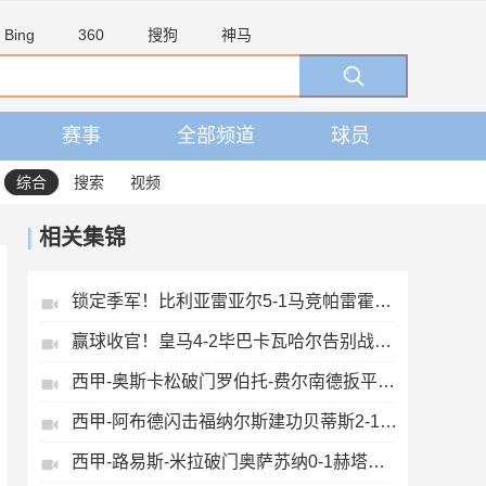
Bing
360
搜狗
神马
赛事
全部频道
球员
综合
搜索
视频
相关集锦
锁定季军！比利亚雷亚尔5-1马竞帕雷霍点射佩雷斯两射一传
赢球收官！皇马4-2毕巴卡瓦哈尔告别战助攻姆巴佩贝林厄姆破门
西甲-奥斯卡松破门罗伯托-费尔南德扳平西班牙人1-1皇家社会
西甲-阿布德闪击福纳尔斯建功贝蒂斯2-1莱万特
西甲-路易斯-米拉破门奥萨苏纳0-1赫塔费排第17惊险保级