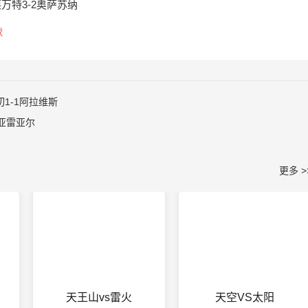
莱万特3-2奥萨苏纳
球
1-1阿拉维斯
利亚雷亚尔
更多 >
天王山vs雷火
天空VS太阳