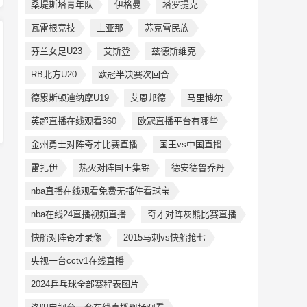
桑堤斯塔青年队
伊格曼
塔罗提克
瓦雷根竞技
圭亚那
苏克雷民族
芬兰女足U23
艾斯登
兹德斯维克
RB北方U20
欧冠半决赛次回合
德累斯顿迪纳摩U19
艾恩邦德
马里博尔
英超直播在线观看360
欧冠直播平台有哪些
金州勇士对阵奇才比赛直播
国王vs中国直播
雷扎伊
热火对阵国王集锦
德安德鲁乔丹
nba直播在线观看免费无插件看球宝
nba在线24直播视频直播
奇才对阵灰熊比赛直播
快船对阵奇才录像
2015马刺vs快船抢七
央视一台cctv1在线直播
2024乒乓球全部赛程表图片