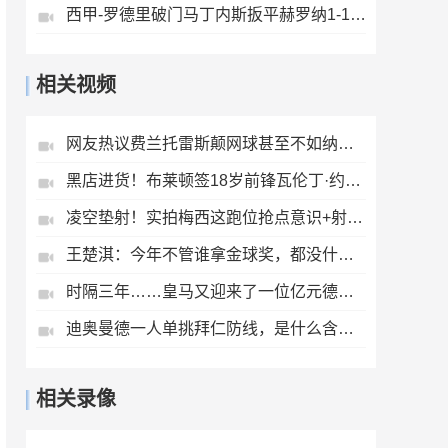
西甲-罗德里破门马丁内斯扳平赫罗纳1-1埃尔切惨遭降级
相关视频
网友热议费兰托雷斯颠网球甚至不如纳达尔😂
黑店进货！布莱顿签18岁前锋瓦伦丁·约瑟夫⚽️看看实力如何？
凌空垫射！实拍梅西这跑位抢点意识+射术依旧顶级
王楚淇：今年不管谁拿金球奖，都没什么含金量
时隔三年……皇马又迎来了一位亿元德甲过人王
迪奥曼德一人单挑拜仁防线，是什么含金量？
相关录像