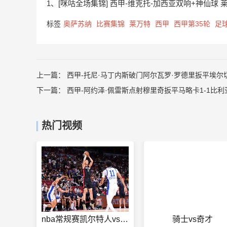
1、[咪咕全场集锦] 西甲-维克托-加西亚双响+神仙球 
标签
奥萨苏纳
比赛集锦
莱万特
西甲
西甲第35轮
足
上一篇：
西甲-托尼·马丁内斯破门阿尔瓦罗·罗德里扳平埃尔切
下一篇：
西甲-阿约泽·佩雷斯点射穆里奇扳平马略卡1-1比
热门视频
nba常规赛凯尔特人vs雷霆
骑士vs奇才