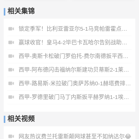
相关集锦
锁定季军！比利亚雷亚尔5-1马竞帕雷霍点射佩雷斯两射一传
赢球收官！皇马4-2毕巴卡瓦哈尔告别战助攻姆巴佩贝林厄姆破门
西甲-奥斯卡松破门罗伯托-费尔南德扳平西班牙人1-1皇家社会
西甲-阿布德闪击福纳尔斯建功贝蒂斯2-1莱万特
西甲-路易斯-米拉破门奥萨苏纳0-1赫塔费排第17惊险保级
西甲-罗德里破门马丁内斯扳平赫罗纳1-1埃尔切惨遭降级
相关视频
网友热议费兰托雷斯颠网球甚至不如纳达尔😂