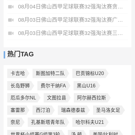
08月04日佛山西甲足球联赛32强淘汰赛贪玩游戏VS美的薪火全场录像
08月03日佛山西甲足球联赛32强淘汰赛广东客家青年VS广州英华思力U17全场录像
08月03日佛山西甲足球联赛32强淘汰赛三水乐民兴健力宝VS中国澳门澳科精英全场录像
热门TAG
卡吉哈
斯图加特二队
巴贡锦标U20
长岛野狮
费尔干纳FA
黑山U16
厄瓜多尔NL
文图拉县
阿尔赫西拉斯
塞雷那
西汀泊
瑞森德泰兹
圣马洛女足
奈尼
孔基斯塔青年队
哈尔科夫U21
世界杯小组赛G组第3轮
汤 顿
美国/比利时