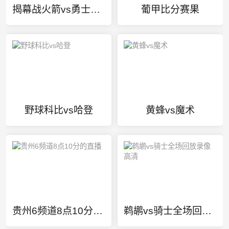
揭幕战火箭vs勇士录像回放
葡甲比分赛果
野球科比vs哈登
黄蜂vs魔术
贵州6频道8点10分的直播
鹈鹕vs骑士全场回放录像高清