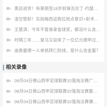
黑店进货！布莱顿签18岁前锋瓦伦丁·约瑟夫⚽️看看实力如何？
凌空垫射！实拍梅西这跑位抢点意识+射术依旧顶级
王楚淇：今年不管谁拿金球奖，都没什么含金量
时隔三年……皇马又迎来了一位亿元德甲过人王
迪奥曼德一人单挑拜仁防线，是什么含金量？
相关录像
08月04日佛山西甲足球联赛32强淘汰赛广东西南建设VS香港圣徒全场录像
08月04日佛山西甲足球联赛32强淘汰赛藝品高國際VS湛江狂狼·粵辉能源全场录像
08月04日佛山西甲足球联赛32强淘汰赛肇庆恒骏成VS三七互娱全场录像