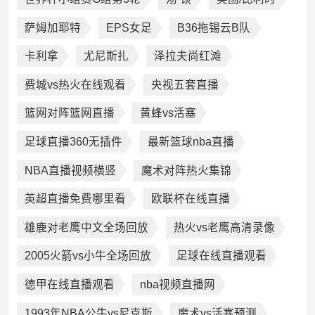
萨姆加耶特
EPS女足
B36拖锡云B队
卡利拿
尤尼斯扎
泽拉夫尚红滩
费城vs热火在线观看
央视五套直播
篮网对阵篮网直播
黄蜂vs活塞
足球直播360无插件
最新篮球nba直播
NBA直播视频横竖
魔术对阵热火集锦
英超直播免费哪里看
欧联杯在线直播
雄鹿对老鹰中文全场回放
热火vs老鹰高清录像
2005火箭vs小牛全场回放
足球在线直播观看
德甲在线直播观看
nba视频直播网
1993年NBA公牛vs尼克斯
魔术vs活塞预测