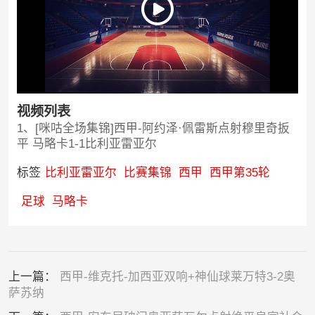
视频列表
1、[咪咕全场集锦]西甲-阿约泽·佩雷斯点射穆里奇扳
平 马略卡1-1比利亚雷亚尔
标签
比利亚雷亚尔
比赛集锦
西甲
西甲第35轮
足球
马略卡
上一篇：
西甲-维克托-加西亚双响+神仙球莱万特3-2奥
萨苏纳