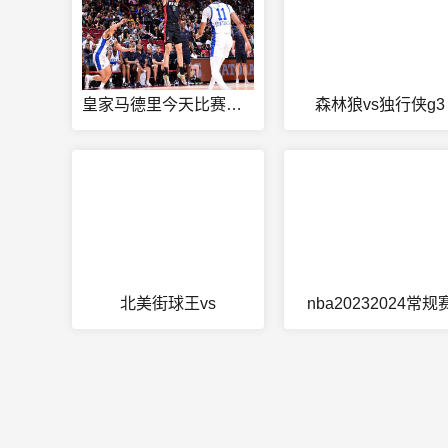
皇家马德里今天比赛直播
森林狼vs独行侠g3
北美街球王vs
nba20232024常规