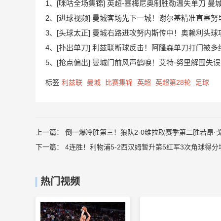
1、[咪咕全场集锦] 英超-塞梅尼奥制胜勒温失单刀 曼城
2、[进球视频] 曼城客场先下一城！谢尔基精准直塞
3、[头球太正] 曼城右路进攻努内斯传中！奥赖利头
4、[扑出单刀] 利兹联断球反击！阿隆森单刀打门被
5、[抢点偏出] 曼城门前风声鹤唳！艾特-努里解围失
标签
利兹联
曼城
比赛集锦
英超
英超第28轮
足球
上一篇：
倒一爆冷胜第三！狼队2-0维拉取赛季第二胜若昂·
下一篇：
4连胜！利物浦5-2西汉姆暂升第5红军3次角球得分
热门视频