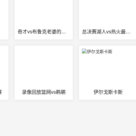
奇才vs布鲁克老婆的家庭
总决赛湖人vs热火最后一场
赛
录像回放篮网vs鹈鹕
伊尔戈斯卡斯