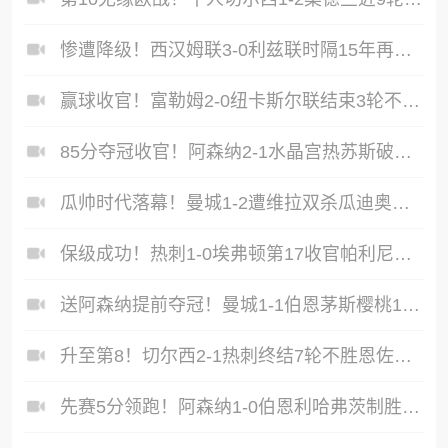
惨遭降级！西汉姆联3-0利兹联时隔15年再度降级至英冠
赢球收官！富勒姆2-0纽卡斯尔联结束3轮不胜迪奥普、凯尔尼破门
85分夺冠收官！阿森纳2-1水晶宫热苏斯破门+失良机马杜埃凯建功
瓜帅时代落幕！曼城1-2遭维拉双杀瓜迪奥拉、B席、斯通斯告别战
保级成功！热刺1-0埃弗顿第17收官帕利尼亚制胜热刺近6轮仅1负
送阿森纳提前夺冠！曼城1-1伯恩茅斯樱桃17轮不败哈兰德扳平
升至第8！切尔西2-1热刺终结7轮不胜恩佐传射热刺领先降级区2分
先赛5分领跑！阿森纳1-0伯恩利哈弗茨制胜+蹬踏染黄萨卡献助攻