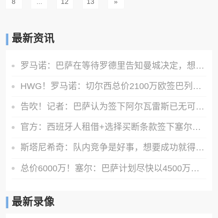
8
...
12
13
»
最新资讯
罗马诺：巴萨在等待罗德里告知曼城决定，想尽量快速推进以防意外
HWG！罗马诺：切尔西总价2100万欧签巴列卡诺28岁左后卫查瓦里亚
告吹！记者：巴萨认为签下阿尔瓦雷斯已无可能，正在寻找备选目标
官方：西班牙人租借+选择买断条款签下塞尔塔中卫乌奈·努涅斯
斯塔尼希奇：队内竞争是好事，想要成功就得拥有庞大阵容
总价6000万！塞尔：巴萨计划尽快以4500万欧+1500万报价罗德里
最新录像