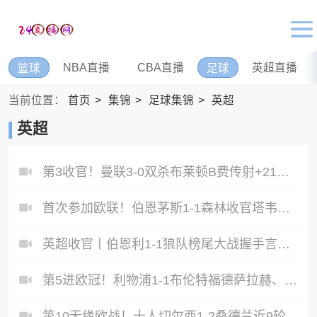
NBA直播
CBA直播
英超直播
篮球
足球
当前位置：
首页
集锦
足球集锦
英超
英超
第3收官！曼联3-0双杀布莱顿B费传射+21助破纪录独享英超助攻王
首次参加欧联！伯恩茅斯1-1森林收官塔韦尼耶救主怀特远射破门
英超收官丨伯恩利1-1狼队榜尾大战握手言和两队双双降入英冠
第5进欧冠！利物浦1-1布伦特福德萨拉赫、罗伯逊结束9年红军生涯
第10无缘欧战！十人切尔西1-2桑德兰近9轮仅1胜桑德兰第7进欧战