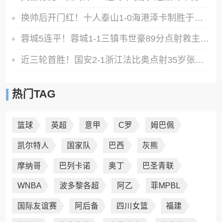
换帅后开门红！十人泰山1-0海港泽卡制胜于金永扑点海港三球被吹
蓉城5连平！蓉城1-1三镇韦世豪89分点射救主费利佩造点李昂破门
近三轮首胜！国安2-1浙江法比奥点射35岁张稀哲制胜王钰栋送助攻
热门TAG
篮球
英超
意甲
C罗
姆巴佩
凯尔特人
国家队
巴西
灰熊
摩纳哥
巴列卡诺
奥丁
巴圣青联
WNBA
波多黎各超
阿乙
菲MPBL
国际友谊赛
阿后备
四川女篮
福建