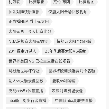
利兹联
比赛集锦
杰伦·布朗
比赛截图
掘金对阵快艇直播
快船太阳全场回放视频
正直播NBA:爵士vs太阳
太阳vs勇士今天比赛比分
NBA常规赛太阳vs掘金
快船vs太阳全场回放
23年掘金vs湖人
23年季后赛太阳VS掘金
世界杯美国 VS 巴拉圭直播在线观看
阿根廷世界杯夺冠
世界杯欧洲预选赛几个名额
湖人vs火箭录像回放
曼联vs利物浦
央视cctv5+体育直播
灰熊对阵费城录像
nba骑士对步行者直播
中国队nba夏联赛直播