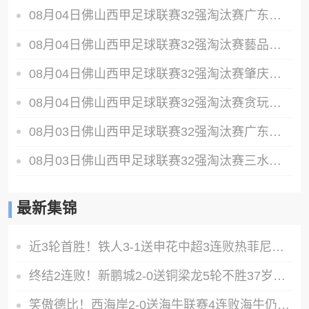
08月04日佛山西甲足球联赛32强淘汰赛广东西南建设VS香港圣徒全场录像
08月04日佛山西甲足球联赛32强淘汰赛藝品高國際VS湛江狂狼·粵辉能源全场录像
08月04日佛山西甲足球联赛32强淘汰赛肇庆恒骏成VS三七互娱全场录像
08月04日佛山西甲足球联赛32强淘汰赛贪玩游戏VS美的薪火全场录像
08月03日佛山西甲足球联赛32强淘汰赛广东客家青年VS广州英华思力U17全场录像
08月03日佛山西甲足球联赛32强淘汰赛三水乐民兴健力宝VS中国澳门澳科精英全场录像
最新集锦
近3轮首胜！铁人3-1送申花中超3连败热菲尼奥双响邦本宜裕传射
终结2连败！新鹏城2-0送铜梁龙5轮不胜37岁姜至鹏破门韦斯利建功
笑傲德比！西海岸2-0送海牛联赛4连败海牛仍垫底西海岸升至第二