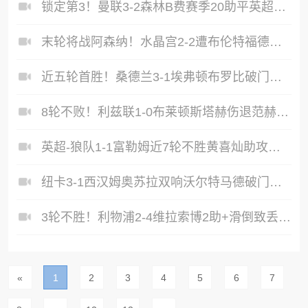
锁定第3！曼联3-2森林B费赛季20助平英超纪录卡塞米罗主场告别
末轮将战阿森纳！水晶宫2-2遭布伦特福德绝平水晶宫6轮不胜
近五轮首胜！桑德兰3-1埃弗顿布罗比破门勒费建功太妃糖六轮不胜
8轮不败！利兹联1-0布莱顿斯塔赫伤退范赫克超级失误勒温献绝杀
英超-狼队1-1富勒姆近7轮不胜黄喜灿助攻马内破门罗宾逊点射扳平
纽卡3-1西汉姆奥苏拉双响沃尔特马德破门铁锤帮先赛落后热刺2分
3轮不胜！利物浦2-4维拉索博2助+滑倒致丢球维拉锁定前五
«
1
2
3
4
5
6
7