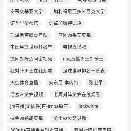
安蒂奥基亚大学
加利福尼亚多米尼克大学
诺瓦里桑蒂诺
史卓加斯特U19
凯泽斯劳滕青年队
篮网vs锡安集锦
中国男篮世界杯名单
电视直播吧
篮网对阵迈阿密视频
nba直播勇士对骑士
猛对阵勇士在线观看
足球世界排名一览表
天空体育直播
安东尼-本内特
张卫平
活塞vs黄蜂视频
老鹰对阵黄蜂在线观看
jrs直播(无插件)直播nba原声
jackwhite
掘金vs鹈鹕集锦
勇士vs火箭录像
360nba直播免费观看直播
篮网对阵雄鹿集锦