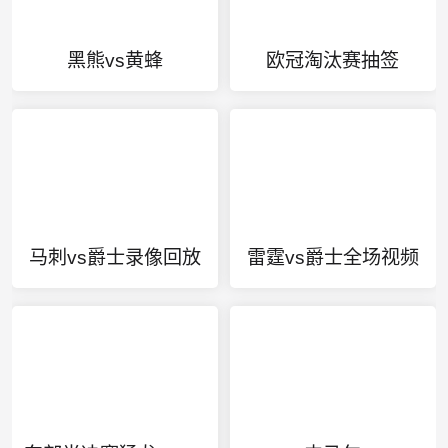
黑熊vs黄蜂
欧冠淘汰赛抽签
马刺vs爵士录像回放
雷霆vs爵士全场视频