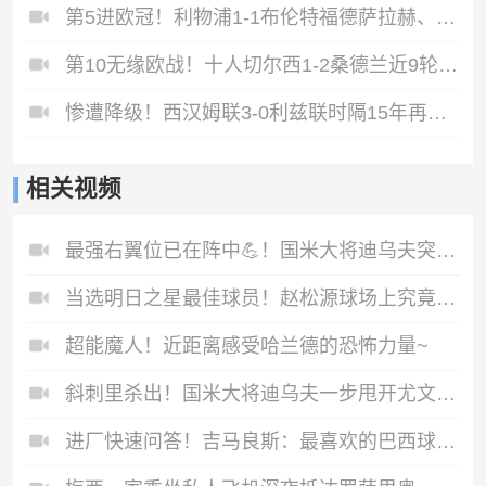
第5进欧冠！利物浦1-1布伦特福德萨拉赫、罗伯逊结束9年红军生涯
第10无缘欧战！十人切尔西1-2桑德兰近9轮仅1胜桑德兰第7进欧战
惨遭降级！西汉姆联3-0利兹联时隔15年再度降级至英冠
相关视频
最强右翼位已在阵中💪！国米大将迪乌夫突破直接将对手晃倒
当选明日之星最佳球员！赵松源球场上究竟有何过人之处呢？
超能魔人！近距离感受哈兰德的恐怖力量~
斜刺里杀出！国米大将迪乌夫一步甩开尤文防线，逆足击穿斑马军团
进厂快速问答！吉马良斯：最喜欢的巴西球员是小罗，永远是39号~