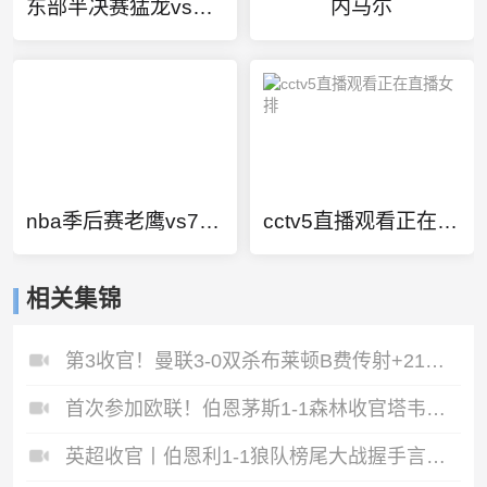
东部半决赛猛龙vs76人第七场
内马尓
nba季后赛老鹰vs76人g5回放
cctv5直播观看正在直播女排
相关集锦
第3收官！曼联3-0双杀布莱顿B费传射+21助破纪录独享英超助攻王
首次参加欧联！伯恩茅斯1-1森林收官塔韦尼耶救主怀特远射破门
英超收官丨伯恩利1-1狼队榜尾大战握手言和两队双双降入英冠