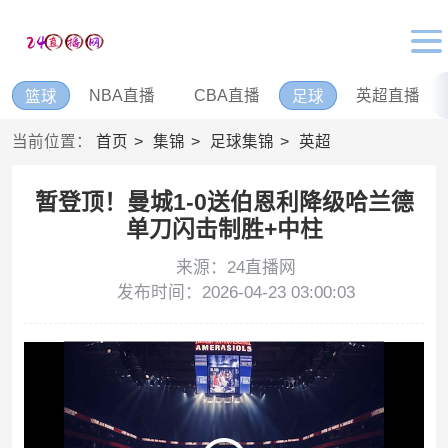
NBA直播
CBA直播
英超直播
篮球
足球
当前位置：
首页
集锦
足球集锦
英超
暂登顶！曼城1-0送伯恩利降级哈兰德
单刀闪击制胜+中柱
来源：24直播网
发布时间：2026-04-23 03:00:03