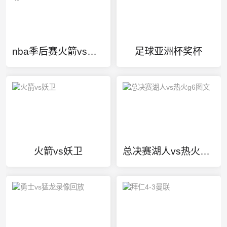
nba季后赛火箭vs雷霆第七场
足球亚洲杯奖杯
火箭vs妖卫
总决赛湖人vs热火g6图文