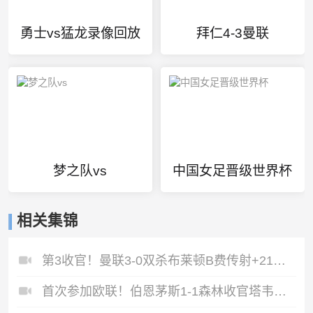
勇士vs猛龙录像回放
拜仁4-3曼联
梦之队vs
中国女足晋级世界杯
相关集锦
第3收官！曼联3-0双杀布莱顿B费传射+21助破纪录独享英超助攻王
首次参加欧联！伯恩茅斯1-1森林收官塔韦尼耶救主怀特远射破门