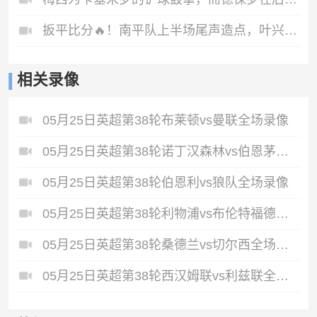
扳平比分🔥！南平队上半场尾声造点，叶兴楠点射破门
相关录像
05月25日英超第38轮布莱顿vs曼联全场录像
05月25日英超第38轮诺丁汉森林vs伯恩茅斯全场录像
05月25日英超第38轮伯恩利vs狼队全场录像
05月25日英超第38轮利物浦vs布伦特福德全场录像
05月25日英超第38轮桑德兰vs切尔西全场录像
05月25日英超第38轮西汉姆联vs利兹联全场录像