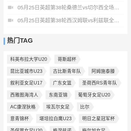
05月25日英超第38轮桑德兰vs切尔西全场录像
05月25日英超第38轮西汉姆联vs利兹联全场录像
热门TAG
科英布拉大学U20
哥斯超杯
昆比亚城市U23
古比斯青年队
阿姆施泰滕
叙利亚女足U17
广东女篮
圣荷西RS青年队
西雅图海湾人
东南亚锦
葡萄牙女足U20
AC康涅狄格
埃瓦尔女足
比尔
意青锦杯
堪培拉白鹰U23
明日之星冠军杯
圣保罗女足U20
格涅兹诺
梅尔加女足