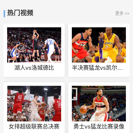
热门视频
更多 >>
湖人vs洛城德比
半决赛猛龙vs凯尔特人
女排超级联赛总决赛
勇士vs猛龙比赛录像