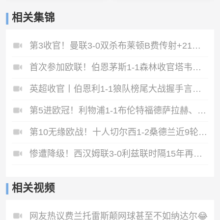
相关集锦
第3收官！曼联3-0双杀布莱顿B费传射+21助破纪录独享英超助攻王
首次参加欧联！伯恩茅斯1-1森林收官塔韦尼耶救主怀特远射破门
英超收官丨伯恩利1-1狼队榜尾大战握手言和两队双双降入英冠
第5进欧冠！利物浦1-1布伦特福德萨拉赫、罗伯逊结束9年红军生涯
第10无缘欧战！十人切尔西1-2桑德兰近9轮仅1胜桑德兰第7进欧战
惨遭降级！西汉姆联3-0利兹联时隔15年再度降级至英冠
相关视频
网友热议费兰托雷斯颠网球甚至不如纳达尔😂