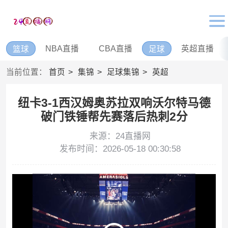
NBA直播
CBA直播
英超直播
篮球
足球
当前位置：
首页
集锦
足球集锦
英超
纽卡3-1西汉姆奥苏拉双响沃尔特马德
破门铁锤帮先赛落后热刺2分
来源：24直播网
发布时间：2026-05-18 00:30:58