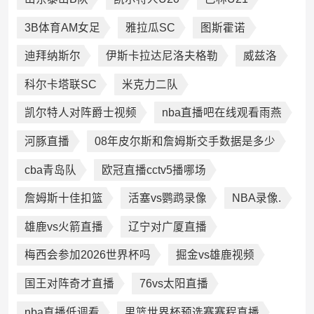
3B体育AM女足
雅拉瓜SC
图斯霍诺
迪拜纳斯尔
伊斯卡拉达尼洛夫格勒
威兹洛
科尔卡塔联SC
米克力二队
凯尔特人对阵爵士视频
nba直播吧在线观看雨燕
河豚直播
08年皮尔斯和詹姆斯交手数据是多少
cba青岛队
欧冠直播cctv5播哪场
詹姆斯十佳扣篮
活塞vs鹦鹉录像
NBA录像.
雄鹿vs火箭直播
辽宁对广厦直播
梅西会参加2026世界杯吗
掘金vs雄鹿视频
国王对阵奇才直播
76vs太阳直播
nba直播低调看
男篮世界杯预选赛赛程直播