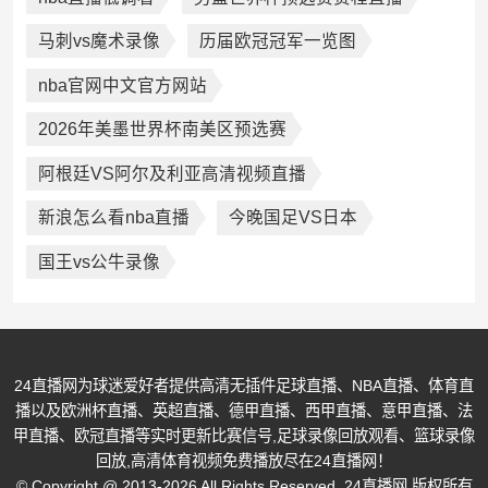
马刺vs魔术录像
历届欧冠冠军一览图
nba官网中文官方网站
2026年美墨世界杯南美区预选赛
阿根廷VS阿尔及利亚高清视频直播
新浪怎么看nba直播
今晚国足VS日本
国王vs公牛录像
24直播网为球迷爱好者提供高清无插件足球直播、NBA直播、体育直
播以及欧洲杯直播、英超直播、德甲直播、西甲直播、意甲直播、法
甲直播、欧冠直播等实时更新比赛信号,足球录像回放观看、篮球录像
回放,高清体育视频免费播放尽在24直播网！
© Copyright @ 2013-2026 All Rights Reserved. 24直播网 版权所有