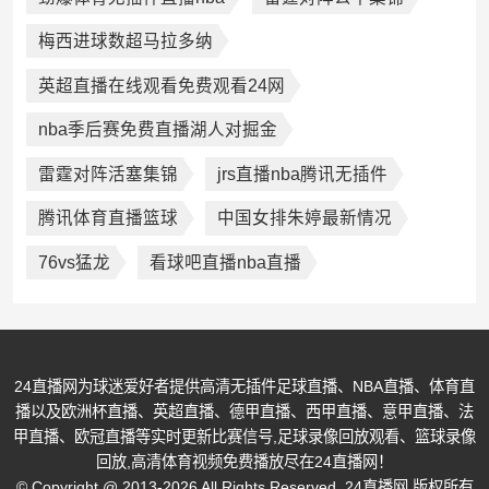
梅西进球数超马拉多纳
英超直播在线观看免费观看24网
nba季后赛免费直播湖人对掘金
雷霆对阵活塞集锦
jrs直播nba腾讯无插件
腾讯体育直播篮球
中国女排朱婷最新情况
76vs猛龙
看球吧直播nba直播
24直播网为球迷爱好者提供高清无插件足球直播、NBA直播、体育直
播以及欧洲杯直播、英超直播、德甲直播、西甲直播、意甲直播、法
甲直播、欧冠直播等实时更新比赛信号,足球录像回放观看、篮球录像
回放,高清体育视频免费播放尽在24直播网！
© Copyright @ 2013-2026 All Rights Reserved. 24直播网 版权所有