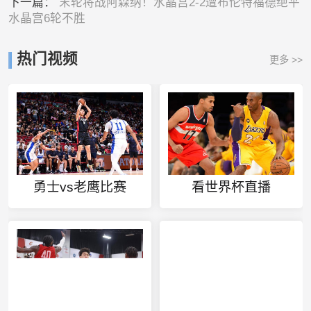
下一篇：
末轮将战阿森纳！水晶宫2-2遭布伦特福德绝平
水晶宫6轮不胜
热门视频
更多 >>
勇士vs老鹰比赛
看世界杯直播