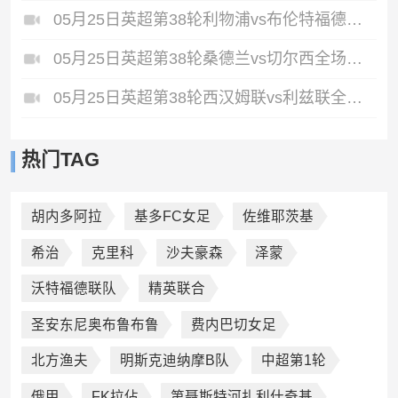
05月25日英超第38轮利物浦vs布伦特福德全场录像
05月25日英超第38轮桑德兰vs切尔西全场录像
05月25日英超第38轮西汉姆联vs利兹联全场录像
热门TAG
胡内多阿拉
基多FC女足
佐维耶茨基
希治
克里科
沙夫豪森
泽蒙
沃特福德联队
精英联合
圣安东尼奥布鲁布鲁
费内巴切女足
北方渔夫
明斯克迪纳摩B队
中超第1轮
俄甲
FK拉佔
第聂斯特河扎利什奇基