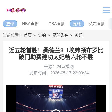
NBA直播
CBA直播
英超直播
篮球
足球
当前位置：
首页
集锦
足球集锦
英超
近五轮首胜！桑德兰3-1埃弗顿布罗比
破门勒费建功太妃糖六轮不胜
来源：24直播网
发布时间：2026-05-17 22:00:34