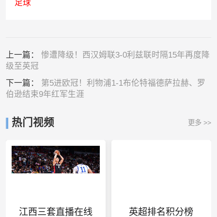
足球
上一篇：
惨遭降级！西汉姆联3-0利兹联时隔15年再度降
级至英冠
下一篇：
第5进欧冠！利物浦1-1布伦特福德萨拉赫、罗
伯逊结束9年红军生涯
热门视频
更多 >>
江西三套直播在线
英超排名积分榜