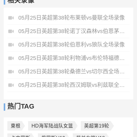
相关录像
05月25日英超第38轮布莱顿vs曼联全场录像
05月25日英超第38轮诺丁汉森林vs伯恩茅斯全场录像
05月25日英超第38轮伯恩利vs狼队全场录像
05月25日英超第38轮利物浦vs布伦特福德全场录像
05月25日英超第38轮桑德兰vs切尔西全场录像
05月25日英超第38轮西汉姆联vs利兹联全场录像
热门TAG
東根
HD海军陆战队女篮
英超第19轮