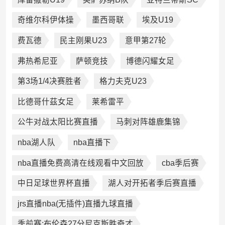
奇维尔科伊体操
墨西哥联
埃及U19
费瓦德
民主刚果U23
意甲第27轮
弗热希尼亚
萨顿竞技
博德闪耀女足
第3场1/4决赛胜者
格力夫克U23
比德哥什茲女足
莱希雷平
公牛对战太阳比赛直播
马刺对阵雄鹿集锦
nba湖人队
nba直播下
nba直播免费高清在线观看中文回放
cba季后赛
中日足球世界杯直播
湖人对开拓者季后赛直播
jrs直播nba(无插件)直播九球直播
季前赛:布伦森27分尼克斯胜奇才