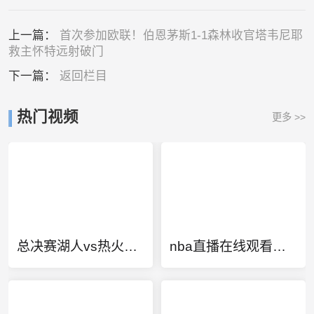
上一篇：
首次参加欧联！伯恩茅斯1-1森林收官塔韦尼耶
救主怀特远射破门
下一篇：
返回栏目
热门视频
更多 >>
总决赛湖人vs热火第一轮
nba直播在线观看免费中文解说