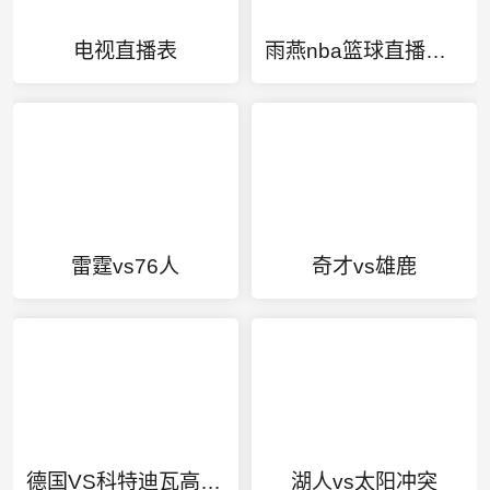
电视直播表
雨燕nba篮球直播免费在线观看世俱杯
雷霆vs76人
奇才vs雄鹿
德国VS科特迪瓦高清视频直播
湖人vs太阳冲突