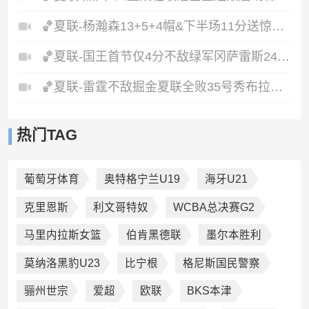
🏀夏联-杨瀚森13+5+4帽&下半场11分送惊艳妙传开拓者力克掘金
🏀夏联-国王首节仅4分不敌绿军冈萨雷斯24+10+5塞纳克10+12
🏀夏联-雷霆不敌掘金夏联全败35号秀布拉齐尔32+6马拉14+7+6
热门TAG
葡萄牙体育
奥特格宁兰U19
海牙U21
克里恩斯
利文哥特奴
WCBA总决赛G2
马里内拉斯女篮
伯肯黑德联
墨尔本胜利
莫纳洛黑豹U23
比宁根
格尼斯国民警察
骊州世宗
爱超
欧联
BKS本津