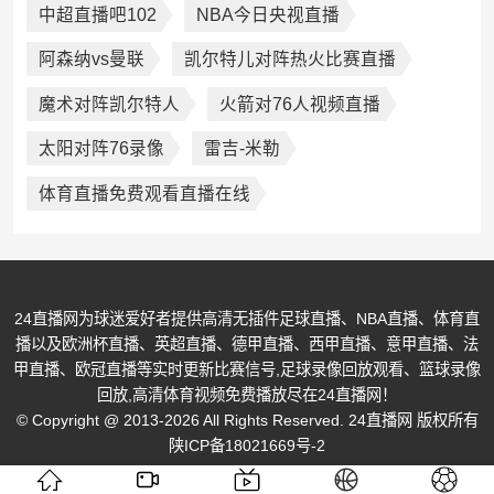
中超直播吧102
NBA今日央视直播
阿森纳vs曼联
凯尔特儿对阵热火比赛直播
魔术对阵凯尔特人
火箭对76人视频直播
太阳对阵76录像
雷吉-米勒
体育直播免费观看直播在线
24直播网为球迷爱好者提供高清无插件足球直播、NBA直播、体育直
播以及欧洲杯直播、英超直播、德甲直播、西甲直播、意甲直播、法
甲直播、欧冠直播等实时更新比赛信号,足球录像回放观看、篮球录像
回放,高清体育视频免费播放尽在24直播网！
© Copyright @ 2013-2026 All Rights Reserved. 24直播网 版权所有
陕ICP备18021669号-2