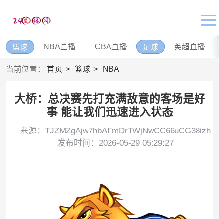
NBA直播
CBA直播
英超直播
篮球
足球
当前位置：
首页
篮球
NBA
大桥：总决赛先打充满敌意的客场是好
事 能让我们迅速进入状态
来源：TJZMZgAjw7hbAFmDrTWjNwCC66uCG38izh
发布时间：2026-05-29 05:29:27