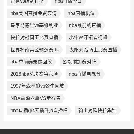
雷霆vs绿凯直播
nba直播今日
nba美国直播免费高清
nba直播机位
皇家马德里vs塞维利亚
nba最前线直播
快船对战国王比赛直播
小牛vs开拓者视频
世界杯南美区预选赛ds
太阳对战骑士比赛直播
nba季前赛录像回放
欧冠附加赛对阵
2016nba总决赛第六场
nba直播电视台
1997年森林狼vs公牛回放
NBA前瞻老鹰VS步行者
nba直播(jrs无插件)a直播吧
骑士对阵快船集锦