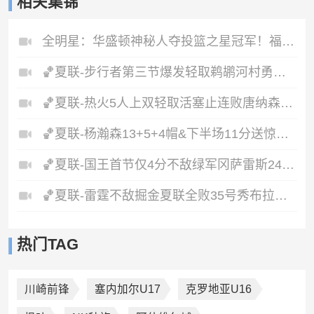
相关集锦
全明星：华盛顿神秘人夺投篮之星冠军！福德夺得三分大赛冠军！
🏀夏联-步行者第三节爆发轻取鹈鹕河村勇辉5+5+12斯劳森22分
🏀夏联-热火5人上双轻取活塞止连败唐纳森20+8+10奥科里27分
🏀夏联-杨瀚森13+5+4帽&下半场11分送惊艳妙传开拓者力克掘金
🏀夏联-国王首节仅4分不敌绿军冈萨雷斯24+10+5塞纳克10+12
🏀夏联-雷霆不敌掘金夏联全败35号秀布拉齐尔32+6马拉14+7+6
热门TAG
川崎前锋
塞内加尔U17
克罗地亚U16