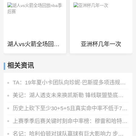
湖人vs火箭全场回放nba季后赛
亚洲杯几年一次
相关资讯
TA：19年夏小卡团队向珍妮·巴斯提多项违规激励要求 但都被拒绝
美记：湖人透支未来换凯斯勒 锋线联盟垫底无力补强
历史上砍下至少30+5+5且真实命中率不低于70%次数榜：詹姆斯居首
上赛季季后赛关键时刻命中率榜：穆雷和哈特0%最糟 福克斯第4糟
名记：哈利伯顿对球队赢球有巨大影响力 步行者或再成争冠热门