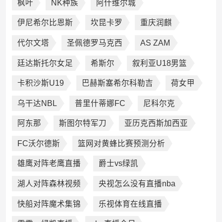
枫叶
NK种族
阿什维尔城
伊尼希尔比恩斯
坎昆卡罗
重庆润麒
代尔文塔
圣佩德罗马克西
AS ZAM
廷达斯托尔女足
希斯尔
叙利亚U18男篮
卡积沙斯U19
巴赫斯塞希尔科勒吉
荷女甲
乌干达NBL
普里什蒂娜FC
尼科尔克
阿东那
斯图尔特军刀
亚历克西斯加西亚
FC沃尔德斯
篮网对黄蜂比赛预测分析
雄鹰对阵老鹰直播
爵士vs绿凯
湖人对阵森林视频
央视怎么没有直播nba
快船对阵魔术集锦
乐视体育在线直播