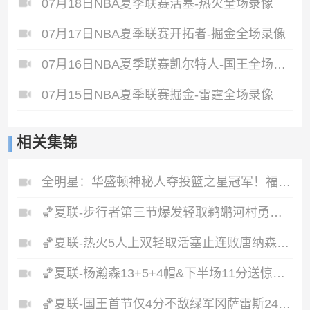
07月18日NBA夏季联赛活塞-热火全场录像
07月17日NBA夏季联赛开拓者-掘金全场录像
07月16日NBA夏季联赛凯尔特人-国王全场录像
07月15日NBA夏季联赛掘金-雷霆全场录像
相关集锦
全明星：华盛顿神秘人夺投篮之星冠军！福德夺得三分大赛冠军！
🏀夏联-步行者第三节爆发轻取鹈鹕河村勇辉5+5+12斯劳森22分
🏀夏联-热火5人上双轻取活塞止连败唐纳森20+8+10奥科里27分
🏀夏联-杨瀚森13+5+4帽&下半场11分送惊艳妙传开拓者力克掘金
🏀夏联-国王首节仅4分不敌绿军冈萨雷斯24+10+5塞纳克10+12