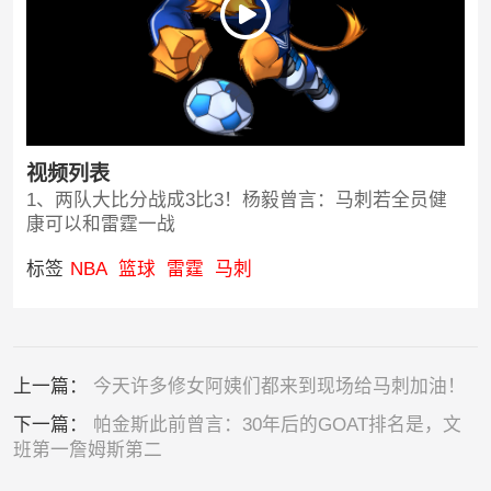
视频列表
1、两队大比分战成3比3！杨毅曾言：马刺若全员健
康可以和雷霆一战
标签
NBA
篮球
雷霆
马刺
上一篇：
今天许多修女阿姨们都来到现场给马刺加油！
下一篇：
帕金斯此前曾言：30年后的GOAT排名是，文
班第一詹姆斯第二