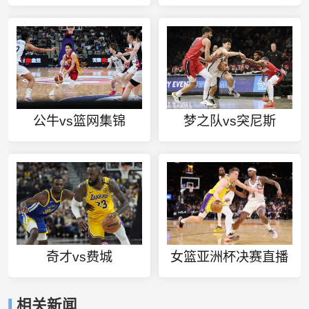
公牛vs篮网集锦
梦之队vs突尼斯
奇才vs费城
女篮亚洲杯决赛直播
相关新闻