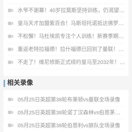
水爷不谢幕！40岁拉莫斯坚持训练，仍渴望继续征战赛场！
皇马天才加盟紫百合！马斯坦托诺抵达佛罗伦萨，收获球迷狂热追捧
不松懈！马杜埃凯专注个人训练！新赛季期待大放异彩！
重返老特拉福德！拉什福德已回到了曼联！能否重新找回巅峰状态？
不走了！维尼修斯正式续约皇马至2032年！终结全部离队流言！
相关录像
05月25日英超第38轮布莱顿vs曼联全场录像
05月25日英超第38轮诺丁汉森林vs伯恩茅斯全场录像
05月25日英超第38轮伯恩利vs狼队全场录像