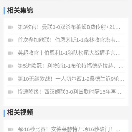
相关集锦
第3收官！曼联3-0双杀布莱顿B费传射+21助破纪录独享英超助攻王
首次参加欧联！伯恩茅斯1-1森林收官塔韦尼耶救主怀特远射破门
英超收官丨伯恩利1-1狼队榜尾大战握手言和两队双双降入英冠
第5进欧冠！利物浦1-1布伦特福德萨拉赫、罗伯逊结束9年红军生涯
第10无缘欧战！十人切尔西1-2桑德兰近9轮仅1胜桑德兰第7进欧战
惨遭降级！西汉姆联3-0利兹联时隔15年再度降级至英冠
相关视频
😂16秒比赛！安德莱赫特开场16秒破门！最终1-0带队胜利