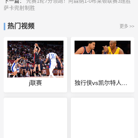
下一篇：
先赛1轮7分领跑！阿森纳1-0布莱顿联赛3连胜
萨卡兜射制胜
热门视频
更多 >>
j联赛
独行侠vs凯尔特人回放