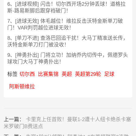
6、[进球视频] 闪击！切尔西开场2分钟丢球！道格拉
斯-路易斯脚后跟穿裆破门！
7、[进球无效] 体毛越位！维拉反击沃特金斯单刀破
门！VAR判罚越位进球无效！
8、[单刀不进] 查洛巴回追干扰！大马丁精准送长传，
沃特金斯单刀打门被没收！
9、[神勇扑出] 门将立功！加纳乔内切传中，佩德罗头
球攻门大马丁神勇扑出！
标签
切尔西
比赛集锦
英超
英超第29轮
足球
阿斯顿维拉
上一篇：
卡里克上任首败！曼联1-2遭十人纽卡绝杀卡塞
米罗破门B费送点