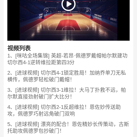
视频列表
1、[咪咕全场集锦] 英超-若昂·佩德罗戴帽帕尔默建功
切尔西4-1逆转维拉距第四3分
2、[进球视频] 切尔西4-1锁定胜局！加纳乔单刀无私
横传，佩德罗轻松破门戴帽！
3、[进球视频] 切尔西3-1维拉！大马丁扑救不远，帕
尔默直接劲射破门扩大比分！
4、[进球视频] 切尔西2-1反超维拉！恩佐妙传送助
攻，佩德罗巧射远角破门双响
5、[进球视频] 漂亮的配合！恩佐精妙长传策动，古斯
托助攻佩德罗包抄破门！