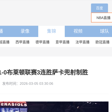
百度
播
录像
集锦
视频
球队
超直播
西甲直播
德甲直播
意甲直播
法甲直播
欧冠直播
1-0布莱顿联赛3连胜萨卡兜射制胜
发布时间：2026-03-05 03:30:06