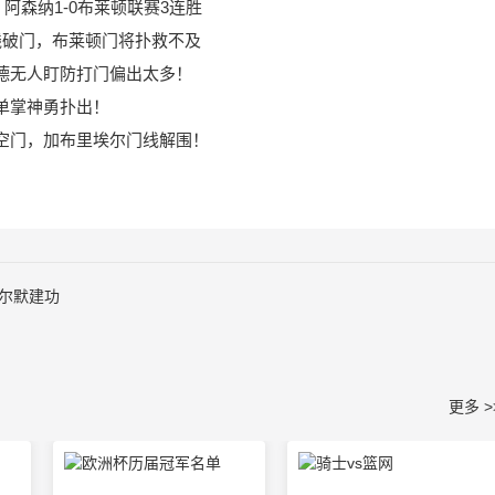
 阿森纳1-0布莱顿联赛3连胜
变线破门，布莱顿门将扑救不及
萨德无人盯防打门偏出太多！
身单掌神勇扑出！
射空门，加布里埃尔门线解围！
帕尔默建功
门
更多 >