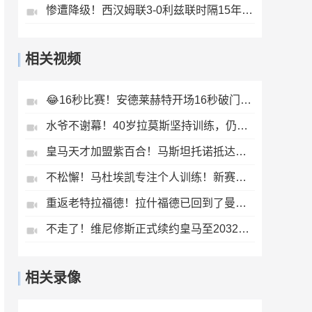
惨遭降级！西汉姆联3-0利兹联时隔15年再度降级至英冠
相关视频
😂16秒比赛！安德莱赫特开场16秒破门！最终1-0带队胜利
水爷不谢幕！40岁拉莫斯坚持训练，仍渴望继续征战赛场！
皇马天才加盟紫百合！马斯坦托诺抵达佛罗伦萨，收获球迷狂热追捧
不松懈！马杜埃凯专注个人训练！新赛季期待大放异彩！
重返老特拉福德！拉什福德已回到了曼联！能否重新找回巅峰状态？
不走了！维尼修斯正式续约皇马至2032年！终结全部离队流言！
相关录像