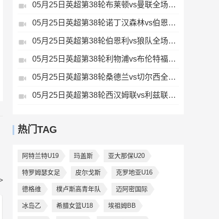
05月25日英超第38轮布莱顿vs曼联全场录像
05月25日英超第38轮诺丁汉森林vs伯恩茅斯全场录像
05月25日英超第38轮伯恩利vs狼队全场录像
05月25日英超第38轮利物浦vs布伦特福德全场录像
05月25日英超第38轮桑德兰vs切尔西全场录像
05月25日英超第38轮西汉姆联vs利兹联全场录像
热门TAG
阿特兰特U19
玛盖斯
亚大那保U20
特罗姆瑟女足
皮尔戈斯
克罗地亚U16
>
德格维
樸卢斯高青年队
迈阿密国际
冰岛乙
希腊女篮U18
埃祖姆BB