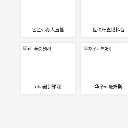
掘金vs湖人直播
世俱杯直播抖音
nba最新预测
华子vs詹姆斯