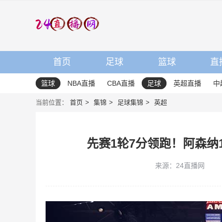
首页
足球
篮球
直
篮球
NBA直播
CBA直播
足球
英超直播
中
当前位置：
首页
集锦
足球集锦
英超
先赛1轮7分领跑！阿森纳
来源：24直播网