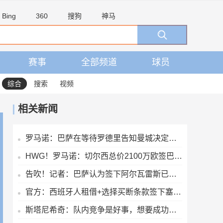
Bing
360
搜狗
神马
赛事
全部频道
球员
综合
搜索
视频
相关新闻
罗马诺：巴萨在等待罗德里告知曼城决定，想尽量快速推进以防意外
HWG！罗马诺：切尔西总价2100万欧签巴列卡诺28岁左后卫查瓦里亚
告吹！记者：巴萨认为签下阿尔瓦雷斯已无可能，正在寻找备选目标
官方：西班牙人租借+选择买断条款签下塞尔塔中卫乌奈·努涅斯
斯塔尼希奇：队内竞争是好事，想要成功就得拥有庞大阵容