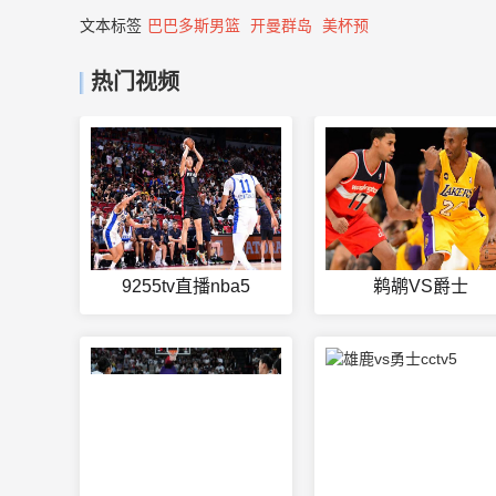
文本标签
巴巴多斯男篮
开曼群岛
美杯预
热门视频
9255tv直播nba5
鹈鹕VS爵士