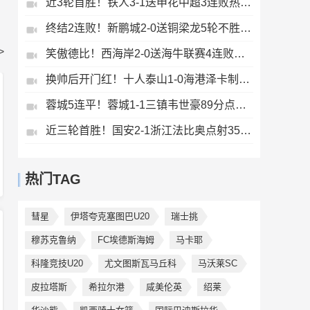
近3轮首胜！铁人3-1送申花中超3连败热菲尼奥双响邦本宜裕传射
终结2连败！新鹏城2-0送铜梁龙5轮不胜37岁姜至鹏破门韦斯利建功
>
笑傲德比！西海岸2-0送海牛联赛4连败海牛仍垫底西海岸升至第二
换帅后开门红！十人泰山1-0海港泽卡制胜于金永扑点海港三球被吹
蓉城5连平！蓉城1-1三镇韦世豪89分点射救主费利佩造点李昂破门
近三轮首胜！国安2-1浙江法比奥点射35岁张稀哲制胜王钰栋送助攻
热门TAG
彗星
伊塔夸克塞图巴U20
瑞士挑
穆苏克鲁纳
FC埃德斯海姆
马卡耶
科隆竞技U20
尤文图斯瓦马丘科
马沃莱SC
皮拉塔斯
希拉尔港
咸美伦英
绍莱