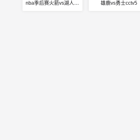
nba季后赛火箭vs湖人几比几
雄鹿vs勇士cctv5