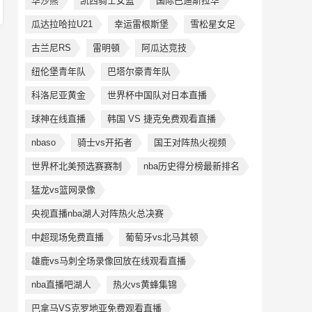
华沙熊
凯西骑士女篮
国际巴迪斯拉华
瓜达拉哈拉U21
幸运雷根斯堡
雪松星女足
古兰尼RS
雷明頓
阿瓜达竞技
纽伦堡青年队
巴塔尔豪青年队
科洛尼亚黄金
世界杯中国队对日本直播
球神在线直播
韩国 VS 捷克免费观看直播
nbaso
骑士vs开拓者
国王对阵热火视频
世界杯北美预选赛赛制
nba历史得分榜最新排名
猛龙vs篮网录像
央视直播nba湖人对阵热火总决赛
中超现场免费直播
葡萄牙vs北马其顿
雄鹿vs马刺全场录像回放在线观看直播
nba直播吧湖人
热火vs黄蜂集锦
巴拿马VS克罗地亚免费观看直播