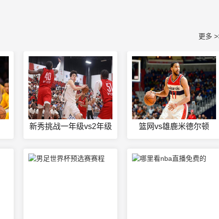
更多 >
新秀挑战一年级vs2年级
篮网vs雄鹿米德尔顿