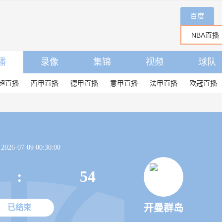
百度
播
录像
集锦
视频
球队
超直播
西甲直播
德甲直播
意甲直播
法甲直播
欧冠直播
26-07-09 00:30:00
:
54
开曼群岛
已结束