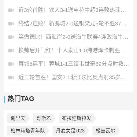
近3轮首胜！铁人3-1送申花中超3连败热菲尼奥双响邦本宜裕传射
终结2连败！新鹏城2-0送铜梁龙5轮不胜37岁姜至鹏破门韦斯利建功
笑傲德比！西海岸2-0送海牛联赛4连败海牛仍垫底西海岸升至第二
换帅后开门红！十人泰山1-0海港泽卡制胜于金永扑点海港三球被吹
蓉城5连平！蓉城1-1三镇韦世豪89分点射救主费利佩造点李昂破门
近三轮首胜！国安2-1浙江法比奥点射35岁张稀哲制胜王钰栋送助攻
热门TAG
谢里夫
哥斯乙
布拉迪斯拉发
柏林赫塔青年队
丹麦女足U23
松兹瓦尔