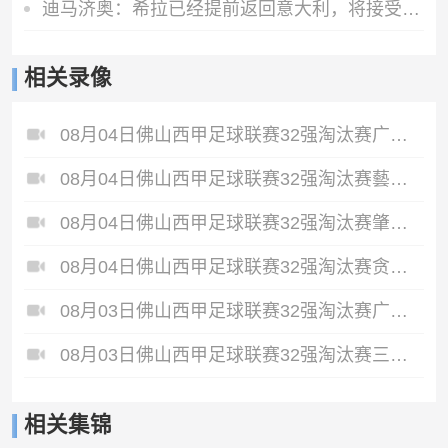
迪马济奥：希拉已经提前返回意大利，将接受物理治疗恢复肌肉伤势
相关录像
08月04日佛山西甲足球联赛32强淘汰赛广东西南建设VS香港圣徒全场录像
08月04日佛山西甲足球联赛32强淘汰赛藝品高國際VS湛江狂狼·粵辉能源全场录像
08月04日佛山西甲足球联赛32强淘汰赛肇庆恒骏成VS三七互娱全场录像
08月04日佛山西甲足球联赛32强淘汰赛贪玩游戏VS美的薪火全场录像
08月03日佛山西甲足球联赛32强淘汰赛广东客家青年VS广州英华思力U17全场录像
08月03日佛山西甲足球联赛32强淘汰赛三水乐民兴健力宝VS中国澳门澳科精英全场录像
相关集锦