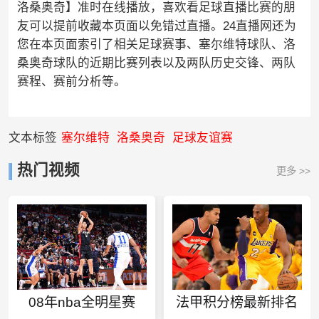
洛桑奥奇】准时在线播放，喜欢看足球直播比赛的朋
友可以提前收藏本页面以免错过直播。24直播网还为
您在本页面索引了相关足球赛事、塞尔维特球队、洛
桑奥奇球队的近期比赛列表以及两队历史交锋、两队
赛程、赛前分析等。
文本标签
塞尔维特
洛桑奥奇
足球友谊赛
热门视频
更多 >>
08年nba全明星赛
法甲积分榜最新排名