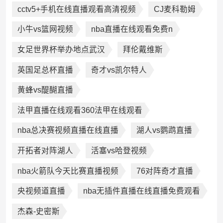
cctv5+手机在线直播观看高清视频
CJ麦科勒姆
小牛vs篮网视频
nba直播在线观看免费n
女足世界杯举办地点武汉
拜伦戴维斯
英国足总杯直播
奇才vs凯尔特人
黄蜂vs醍醐直播
法甲直播在线观看360法甲在线观看
nba总决赛视频直播在线直播
湖人vs鹦鹉直播
开拓者对阵湖人
活塞vs哈登视频
nba火箭队今天比赛直播视频
76对阵奇才直播
央视频道直播
nba无插件直播在线直播免费观看
杰森-史密斯