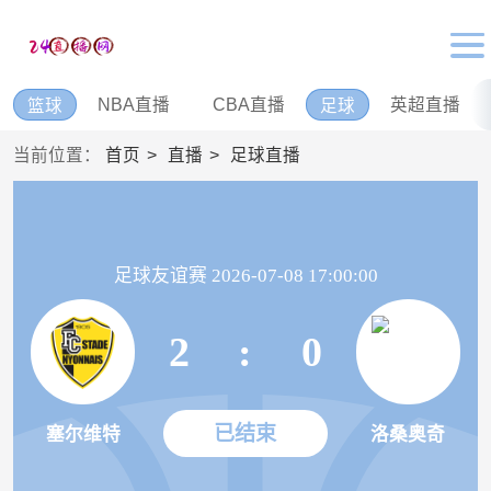
NBA直播
CBA直播
英超直播
篮球
足球
当前位置：
首页
直播
足球直播
足球友谊赛 2026-07-08 17:00:00
2
:
0
已结束
塞尔维特
洛桑奥奇