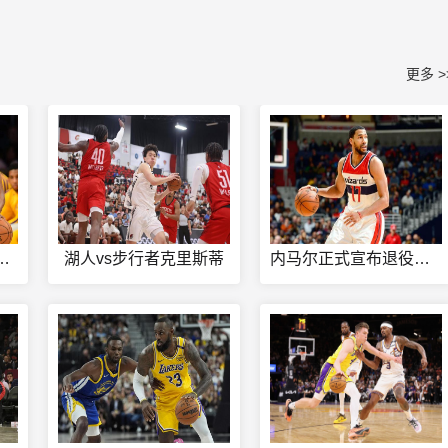
更多 >
22赛程表比赛直播
湖人vs步行者克里斯蒂
内马尔正式宣布退役时间