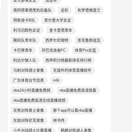
亚大那保女足
澳昆甲
南阿德莱德黑豹后备队
足彩
布罗德美度兰
拜斯迪卡B队
黑尔堡大学女足
利马切颜色女足
查卡里塔青年
飓风队青年队
西罗尔尼姆特
圣克鲁斯纽瓦
卡巴蒂青年
邓巴流浪者FC
体育Pro女篮
科达尔钢人队
西甲积分榜最新排名排行榜
马刺对阵骑士录像
无插件的体育直播软件
广东体育台节目表
mlb
nba24小时直播免费网
nba直播免费高清观看
nba直播免费高清在线直播视频
灰熊对阵勇士录像
那个app可以看nba直播
灰狼对阵尼克录像
林书伟
小牛对战骑士比赛直播
鹈鹕对阵湖人录像