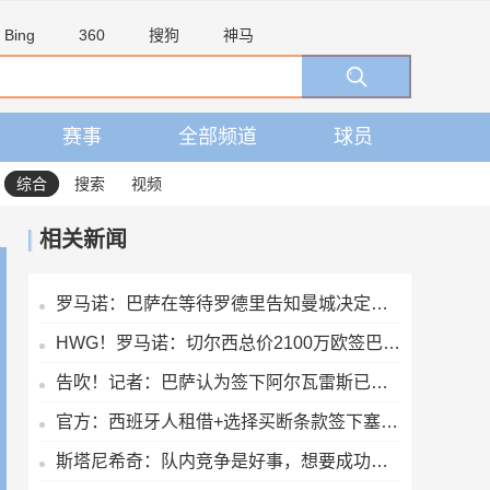
Bing
360
搜狗
神马
赛事
全部频道
球员
综合
搜索
视频
相关新闻
罗马诺：巴萨在等待罗德里告知曼城决定，想尽量快速推进以防意外
HWG！罗马诺：切尔西总价2100万欧签巴列卡诺28岁左后卫查瓦里亚
告吹！记者：巴萨认为签下阿尔瓦雷斯已无可能，正在寻找备选目标
官方：西班牙人租借+选择买断条款签下塞尔塔中卫乌奈·努涅斯
斯塔尼希奇：队内竞争是好事，想要成功就得拥有庞大阵容