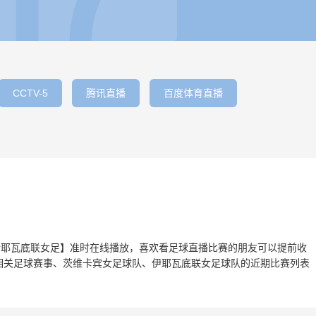
CCTV-5
腾讯直播
百度体育直播
vs伊耶瓦底联女足】准时在线播放，喜欢看足球直播比赛的朋友可以提前收
相关足球赛事、茨维卡宾女足球队、伊耶瓦底联女足球队的近期比赛列表