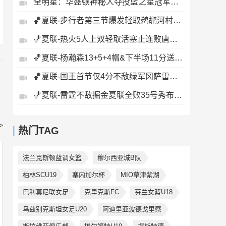
全明星：华盛顿神秘人夺投篮之星冠军！福德夺得三分大赛冠军！
🏀夏联-步行者第三节爆发轻取鹈鹕河村勇辉5+5+12斯劳森22分
🏀夏联-热火5人上双轻取活塞止连败唐纳森20+8+10奥科里27分
🏀夏联-杨瀚森13+5+4帽&下半场11分送惊艳妙传开拓者力克掘金
🏀夏联-国王首节仅4分不敌绿军冈萨雷斯24+10+5塞纳克10+12
🏀夏联-雷霆不敌掘金夏联全败35号秀布拉齐尔32+6马拉14+7+6
>
热门TAG
法兰克斯顿蓝调女篮
穆尔西亚城B队
柏林SCU19
塞内加尔杯
MIO草津紫湖
巴利莫尼联女足
克里克斯FC
芬兰女篮U18
乌兹别克斯坦女足U20
阿迪里亚波德戈里察