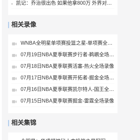
凯记：乔治很出色 如果他拿800万 外界对他的风评就截然不同
相关录像
WNBA全明星单项赛投篮之星-单项赛全场录像
07月19日NBA夏季联赛步行者-鹈鹕全场录像
07月18日NBA夏季联赛活塞-热火全场录像
07月17日NBA夏季联赛开拓者-掘金全场录像
07月16日NBA夏季联赛凯尔特人-国王全场录像
07月15日NBA夏季联赛掘金-雷霆全场录像
相关集锦