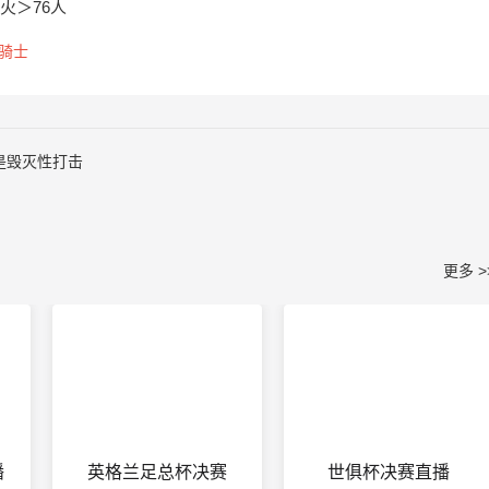
火＞76人
骑士
是毁灭性打击
更多 >
播
英格兰足总杯决赛
世俱杯决赛直播